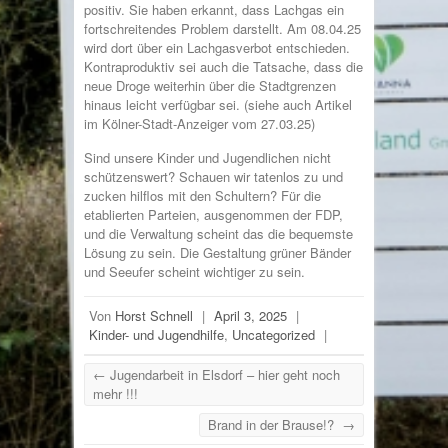
positiv. Sie haben erkannt, dass Lachgas ein
fortschreitendes Problem darstellt. Am 08.04.25
wird dort über ein Lachgasverbot entschieden.
Kontraproduktiv sei auch die Tatsache, dass die
neue Droge weiterhin über die Stadtgrenzen
hinaus leicht verfügbar sei. (siehe auch Artikel
im Kölner-Stadt-Anzeiger vom 27.03.25)
Sind unsere Kinder und Jugendlichen nicht
schützenswert? Schauen wir tatenlos zu und
zucken hilflos mit den Schultern? Für die
etablierten Parteien, ausgenommen der FDP,
und die Verwaltung scheint das die bequemste
Lösung zu sein. Die Gestaltung grüner Bänder
und Seeufer scheint wichtiger zu sein.
Von
Horst Schnell
|
April 3, 2025
|
Kinder- und Jugendhilfe
,
Uncategorized
|
←
Jugendarbeit in Elsdorf – hier geht noch
mehr !!!
Brand in der Brause!?
→